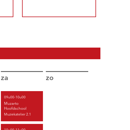
za
zo
09u00-10u00
Muzarto
Hoofdschool
Muziekatelier 2.1