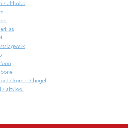
 / althobo
rn
inet
ierklas
l
stslagwerk
o
foon
mbone
pet / kornet / bugel
 / altviool
g