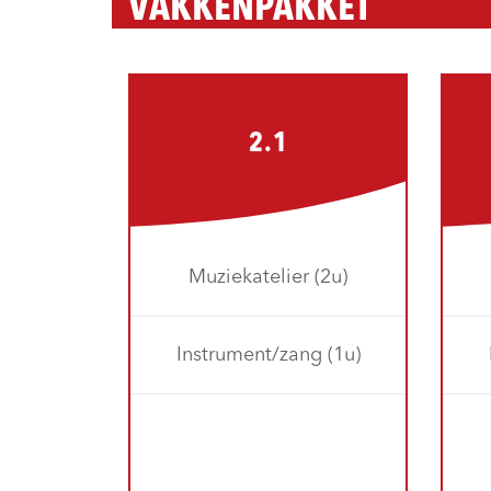
VAKKENPAKKET
2.1
Muziekatelier (2u)
Instrument/zang (1u)