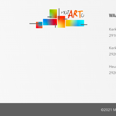
WA
Kerk
291
Ker
292
Heu
292
©2021 M