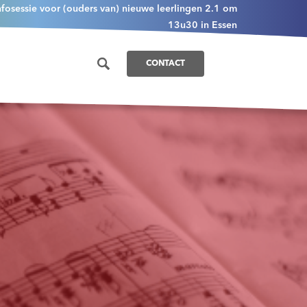
nfosessie voor (ouders van) nieuwe leerlingen 2.1 om
13u30 in Essen
CONTACT