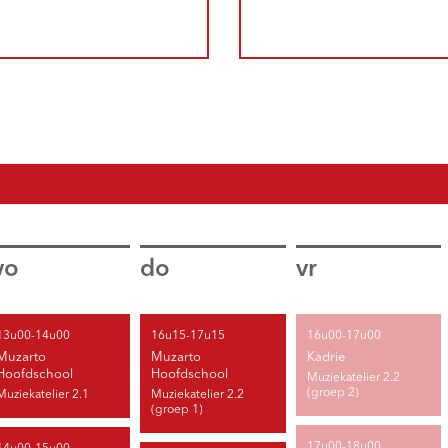
wo
do
vr
13u00-14u00
16u15-17u15
16u00-17u00
Muzarto
Muzarto
Kadrie
Hoofdschool
Hoofdschool
Muziekatelier 2.2
(groep 2)
Muziekatelier 2.1
Muziekatelier 2.2
(groep 1)
17u00-18u00