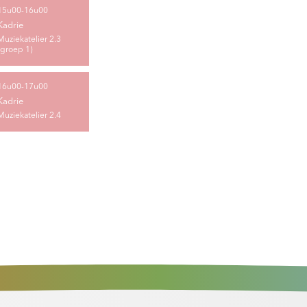
15u00-16u00
Kadrie
Muziekatelier 2.3
(groep 1)
16u00-17u00
Kadrie
Muziekatelier 2.4