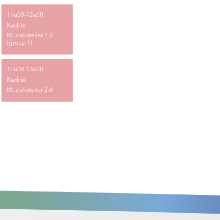
11u00-12u00
Kadrie
Muziekatelier 2.3
(groep 1)
12u00-13u00
Kadrie
Muziekatelier 2.4