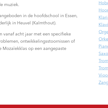
Hobo
de muziek.
Hoo
angeboden in de hoofdschool in Essen,
Klar
erlijk in Heuvel (Kalmthout).
Klav
Orge
n vanaf acht jaar met een specifieke
Orke
roblemen, ontwikkelingsstoornissen of
Pian
de Mozaïekklas op een aangepaste
Saxo
Tro
Trom
Viool
Zan