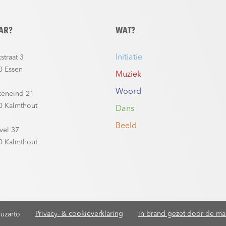
AR?
WAT?
Initiatie
straat 3
0 Essen
Muziek
Woord
keneind 21
0 Kalmthout
Dans
Beeld
vel 37
0 Kalmthout
Privacy- & cookieverklaring
in brand gezet door de maa
uzarto