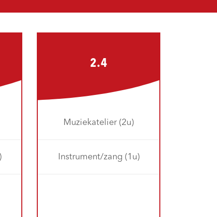
2.4
Muziekatelier (2u)
)
Instrument/zang (1u)