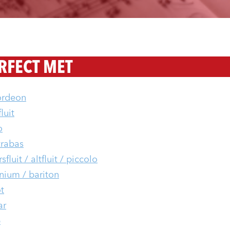
RFECT MET
ordeon
luit
o
rabas
fluit / altfluit / piccolo
nium / bariton
t
ar
p