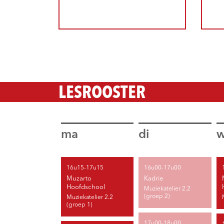
LESROOSTER
ma
di
16u15-17u15
16u00-17u00
Muzarto
Kadrie
Hoofdschool
Muziekatelier 2.2
(groep 2)
Muziekatelier 2.2
(groep 1)
17u00-18u00