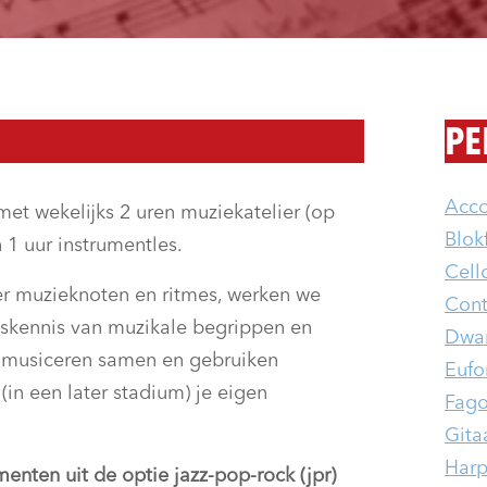
PE
Acc
 met wekelijks 2 uren muziekatelier (op
Blokf
 1 uur instrumentles.
Cell
er muzieknoten en ritmes, werken we
Cont
skennis van muzikale begrippen en
Dwars
e musiceren samen en gebruiken
Eufo
(in een later stadium) je eigen
Fago
Gita
Har
menten uit de optie jazz-pop-rock (jpr)