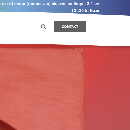
nfosessie voor (ouders van) nieuwe leerlingen 2.1 om
13u30 in Essen
CONTACT