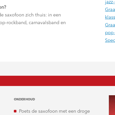
jazz
on?
Graa
e saxofoon zich thuis: in een
klas
-pop-rockband, carnavalsband en
Graa
pop-
Spec
ONDERHOUD
Poets de saxofoon met een droge