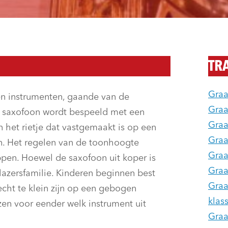
TR
Graa
en instrumenten, gaande van de
Graa
e saxofoon wordt bespeeld met een
Graa
 het rietje dat vastgemaakt is op een
Graa
on. Het regelen van de toonhoogte
Graa
ppen. Hoewel de saxofoon uit koper is
Graa
azersfamilie. Kinderen beginnen best
Graa
cht te klein zijn op een gebogen
klas
zen voor eender welk instrument uit
Graa