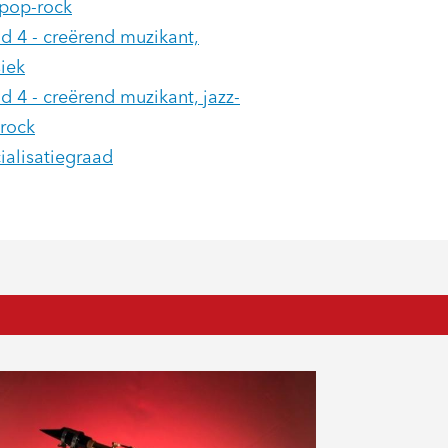
-pop-rock
d 4 - creërend muzikant,
siek
d 4 - creërend muzikant, jazz-
rock
ialisatiegraad