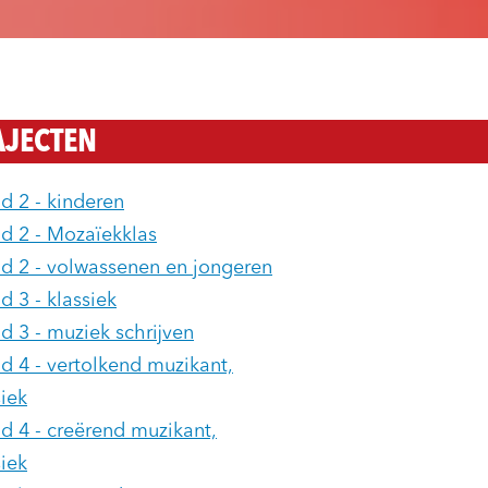
AJECTEN
d 2 - kinderen
d 2 - Mozaïekklas
d 2 - volwassenen en jongeren
d 3 - klassiek
d 3 - muziek schrijven
d 4 - vertolkend muzikant,
siek
d 4 - creërend muzikant,
siek