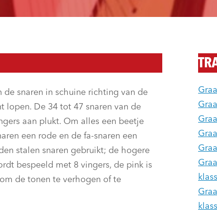
TR
Graa
 de snaren in schuine richting van de
Graa
nt lopen. De 34 tot 47 snaren van de
Graa
ingers aan plukt. Om alles een beetje
Graa
snaren een rode en de fa-snaren een
Graa
den stalen snaren gebruikt; de hogere
Graa
rdt bespeeld met 8 vingers, de pink is
klas
 om de tonen te verhogen of te
Graa
klas