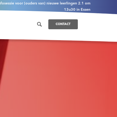
nfosessie voor (ouders van) nieuwe leerlingen 2.1 om
13u30 in Essen
CONTACT