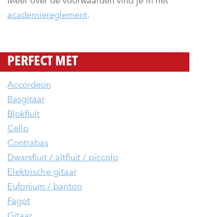
Meer over de voorwaarden vind je in het
academiereglement
.
PERFECT MET
Accordeon
Basgitaar
Blokfluit
Cello
Contrabas
Dwarsfluit / altfluit / piccolo
Elektrische gitaar
Eufonium / bariton
Fagot
Gitaar