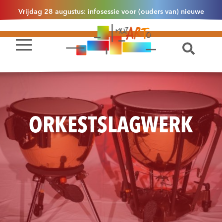
Vrijdag 28 augustus: infosessie voor (ouders van) nieuwe
leerlingen 2.1 om 13u30 in Essen
ORKESTSLAGWERK