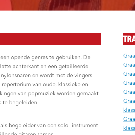
TR
Graa
uiteenlopende genres te gebruiken. De
Graa
latte achterkant en een getailleerde
Graa
s nylonsnaren en wordt met de vingers
Graa
d repertorium van oude, klassieke en
Graa
rkingen van popmuziek worden gemaakt
Graa
s te begeleiden.
klas
Graa
, als begeleider van een solo- instrument
klas
hillende gitaren samen.