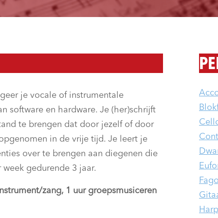
PE
Acc
eer je vocale of instrumentale
Blokf
 software en hardware. Je (her)schrijft
Cell
tand te brengen dat door jezelf of door
Cont
genomen in de vrije tijd. Je leert je
Dwars
ntenties over te brengen aan diegenen die
Eufo
er week gedurende 3 jaar.
Fago
instrument/zang, 1 uur groepsmusiceren
Gita
Har