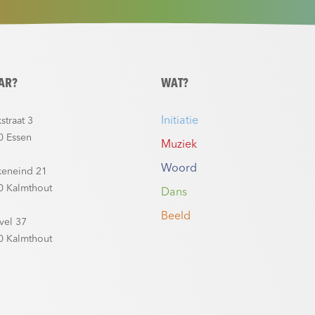
AR?
WAT?
Initiatie
straat 3
0 Essen
Muziek
Woord
keneind 21
0 Kalmthout
Dans
Beeld
vel 37
0 Kalmthout