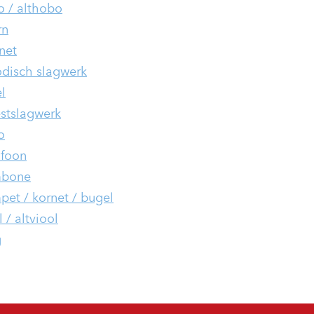
 / althobo
rn
inet
disch slagwerk
l
stslagwerk
o
foon
mbone
pet / kornet / bugel
 / altviool
g