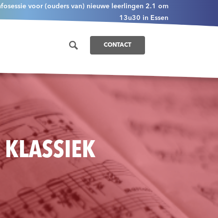
nfosessie voor (ouders van) nieuwe leerlingen 2.1 om
13u30 in Essen
CONTACT
 KLASSIEK