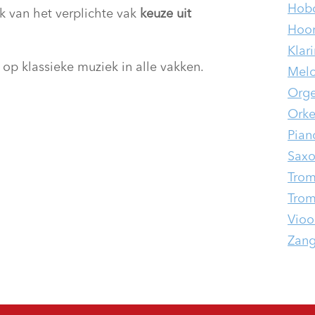
Hobo
jk van het verplichte vak
keuze uit
Hoo
Klar
 op klassieke muziek in alle vakken.
Melo
Orge
Orke
Pian
Saxo
Tro
Trom
Viool
Zan