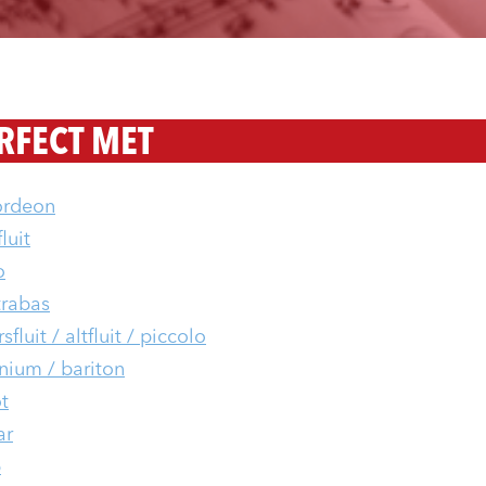
RFECT MET
ordeon
luit
o
rabas
fluit / altfluit / piccolo
nium / bariton
t
ar
p