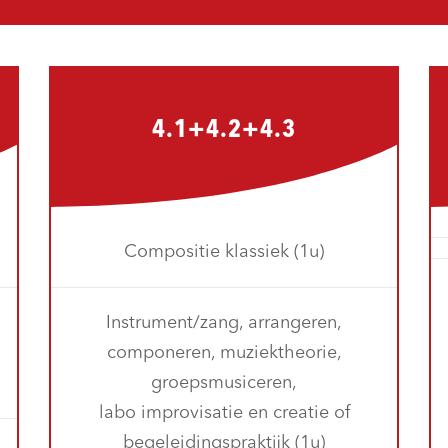
4.1+4.2+4.3
Compositie klassiek (1u)
Instrument/zang, arrangeren,
componeren, muziektheorie,
groepsmusiceren,
labo improvisatie en creatie of
begeleidingspraktijk (1u)