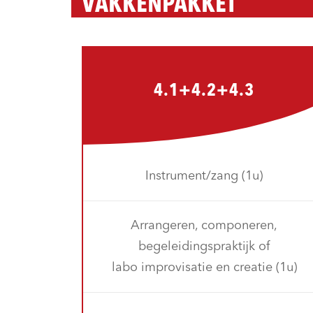
VAKKENPAKKET
4.1+4.2+4.3
Instrument/zang (1u)
Arrangeren, componeren,
begeleidingspraktijk of
labo improvisatie en creatie (1u)