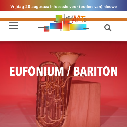
Vrijdag 28 augustus: infosessie voor (ouders van) nieuwe
leerlingen 2.1 om 13u30 in Essen
EUFONIUM / BARITON