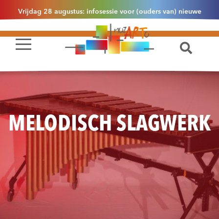
Vrijdag 28 augustus: infosessie voor (ouders van) nieuwe
leerlingen 2.1 om 13u30 in Essen
MELODISCH SLAGWERK