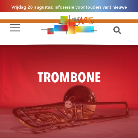
Vrijdag 28 augustus: infosessie voor (ouders van) nieuwe
leerlingen 2.1 om 13u30 in Essen
TROMBONE