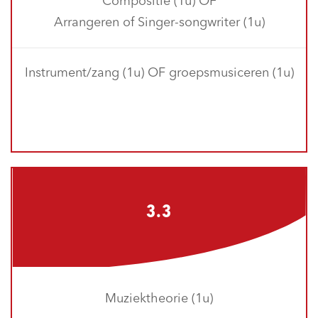
Compositie (1u) OF
Arrangeren of Singer-songwriter (1u)
Instrument/zang (1u) OF groepsmusiceren (1u)
3.3
Muziektheorie (1u)