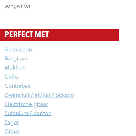
songwriter.
PERFECT MET
Accordeon
Basgitaar
Blokfluit
Cello
Contrabas
Dwarsfluit / altfluit / piccolo
Elektrische gitaar
Eufonium / bariton
Fagot
Gitaar