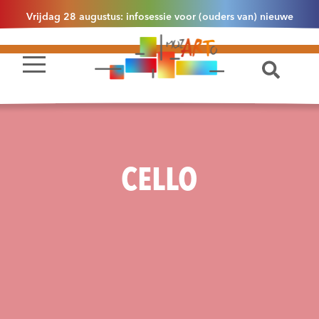
Vrijdag 28 augustus: infosessie voor (ouders van) nieuwe
leerlingen 2.1 om 13u30 in Essen
CELLO