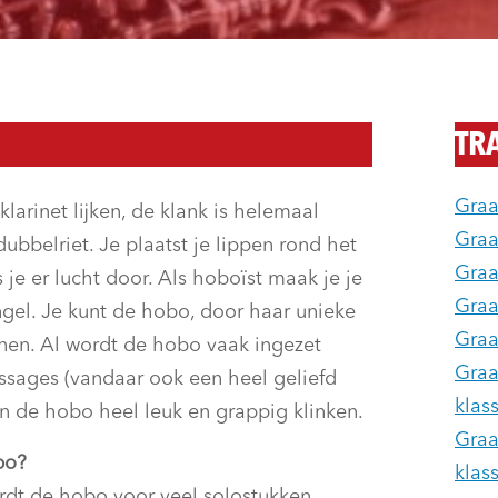
TR
Graa
rinet lijken, de klank is helemaal
Graa
ubbelriet. Je plaatst je lippen rond het
Graa
 je er lucht door. Als hoboïst maak je je
Graa
engel. Je kunt de hobo, door haar unieke
Graa
nen. Al wordt de hobo vaak ingezet
Graa
ssages (vandaar ook een heel geliefd
klas
an de hobo heel leuk en grappig klinken.
Graa
bo?
klas
ordt de hobo voor veel solostukken