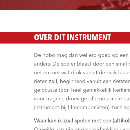
OVER DIT INSTRUMENT
De hobo mag dan wel erg goed op een kla
anders. De speler blaast door een smal d
riet en met wat druk vanuit de buik blaas
rieten zelf, beginnend vanuit een rietst
gefocuste toon heel gemakkelijk herken
voor tragere, droevige of emotionele pa
instrument bij filmcomponisten), toch k
Waar kan ik zoal spelen met een (alt)ho
Omwille van zijn originele klankkleur w