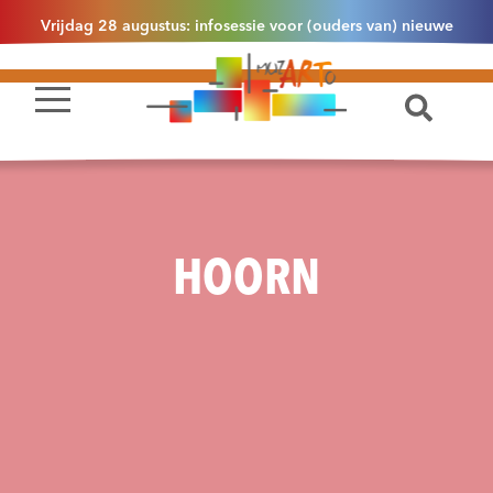
Vrijdag 28 augustus: infosessie voor (ouders van) nieuwe
leerlingen 2.1 om 13u30 in Essen
HOORN