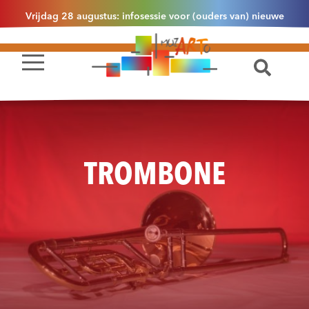
Vrijdag 28 augustus: infosessie voor (ouders van) nieuwe
leerlingen 2.1 om 13u30 in Essen
TROMBONE