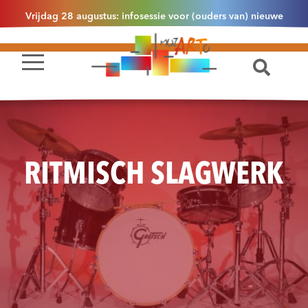
Vrijdag 28 augustus: infosessie voor (ouders van) nieuwe
leerlingen 2.1 om 13u30 in Essen
RITMISCH SLAGWERK