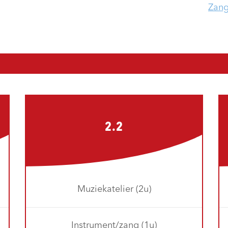
Zan
2.2
Muziekatelier (2u)
Instrument/zang (1u)