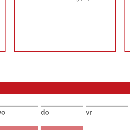
wo
do
vr