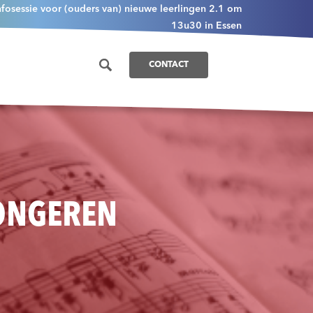
nfosessie voor (ouders van) nieuwe leerlingen 2.1 om
13u30 in Essen
CONTACT
JONGEREN