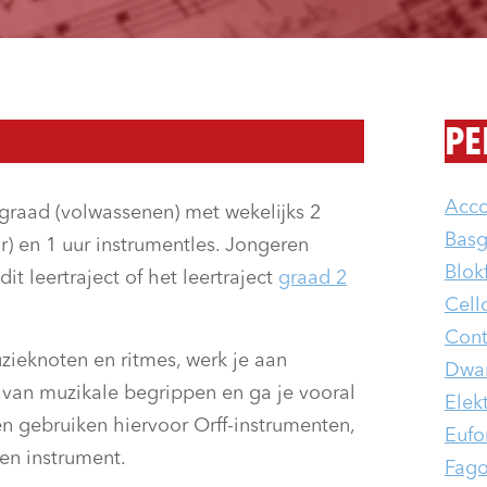
PE
Acc
e graad (volwassenen) met wekelijks 2
Basg
r) en 1 uur instrumentles. Jongeren
Blokf
it leertraject of het leertraject
graad 2
Cell
Cont
uzieknoten en ritmes, werk je aan
Dwars
 van muzikale begrippen en ga je vooral
Elek
n gebruiken hiervoor Orff-instrumenten,
Eufo
gen instrument.
Fago