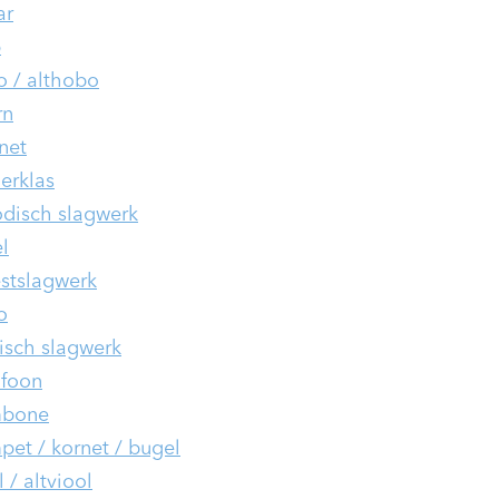
ar
p
 / althobo
rn
inet
ierklas
disch slagwerk
l
stslagwerk
o
isch slagwerk
foon
mbone
pet / kornet / bugel
 / altviool