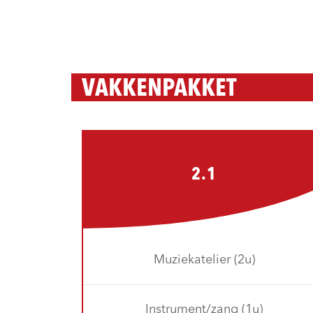
VAKKENPAKKET
2.1
Muziekatelier (2u)
Instrument/zang (1u)