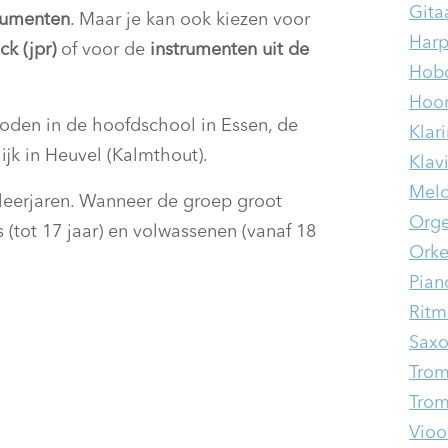
Gita
rumenten
. Maar je kan ook kiezen voor
Har
k (jpr)
of voor de
instrumenten uit de
Hobo
Hoo
oden in de hoofdschool in Essen, de
Klar
ijk in Heuvel (Kalmthout).
Klav
Melo
leerjaren. Wanneer de groep groot
Orge
s (tot 17 jaar) en volwassenen (vanaf 18
Orke
Pian
Ritm
Saxo
Tro
Trom
Viool