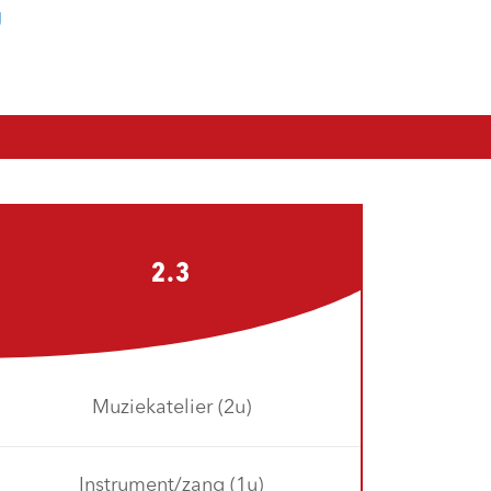
g
2.3
Muziekatelier (2u)
Instrument/zang (1u)