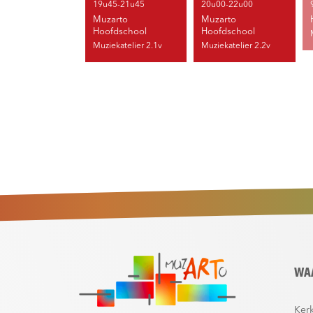
19u45-21u45
20u00-22u00
Muzarto
Muzarto
Hoofdschool
Hoofdschool
Muziekatelier 2.1v
Muziekatelier 2.2v
WA
Kerk