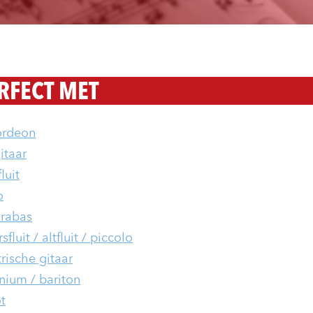
RFECT MET
ordeon
itaar
luit
o
rabas
fluit / altfluit / piccolo
trische gitaar
nium / bariton
t