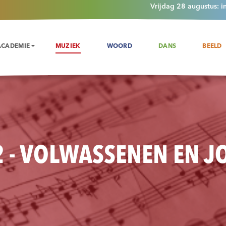
Vrijdag 28 augustus: i
ACADEMIE
MUZIEK
WOORD
DANS
BEELD
 - VOLWASSENEN EN 