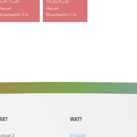
9u45-11u45
19u30-21u30
Heuvel
Heuvel
Muziekatelier 2.2v
Muziekatelier 2.3v
AR?
WAT?
Initiatie
straat 3