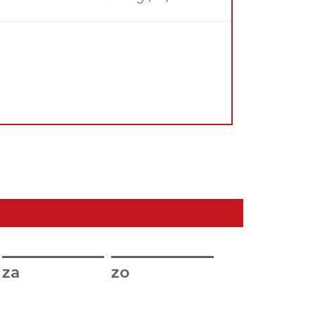
za
zo