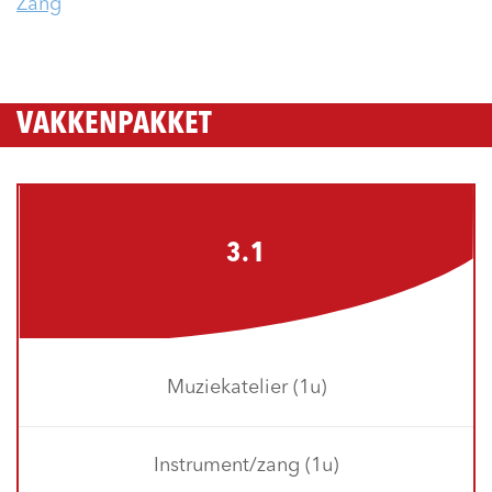
Zang
VAKKENPAKKET
3.1
Muziekatelier (1u)
Instrument/zang (1u)