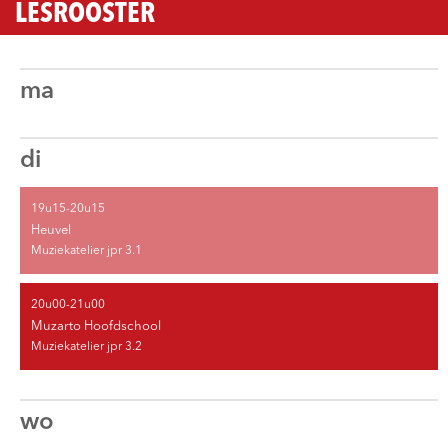
LESROOSTER
ma
di
19u15-20u15
Heuvel
Muziekatelier jpr 3.1
20u00-21u00
Muzarto Hoofdschool
Muziekatelier jpr 3.2
wo