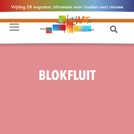
Vrijdag 28 augustus: infosessie voor (ouders van) nieuwe
leerlingen 2.1 om 13u30 in Essen
BLOKFLUIT