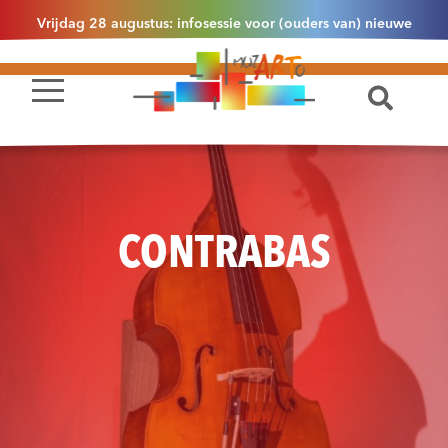
Vrijdag 28 augustus: infosessie voor (ouders van) nieuwe
leerlingen 2.1 om 13u30 in Essen
CONTRABAS