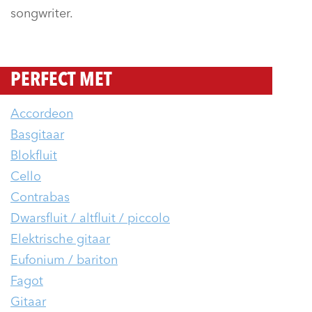
songwriter.
PERFECT MET
Accordeon
Basgitaar
Blokfluit
Cello
Contrabas
Dwarsfluit / altfluit / piccolo
Elektrische gitaar
Eufonium / bariton
Fagot
Gitaar