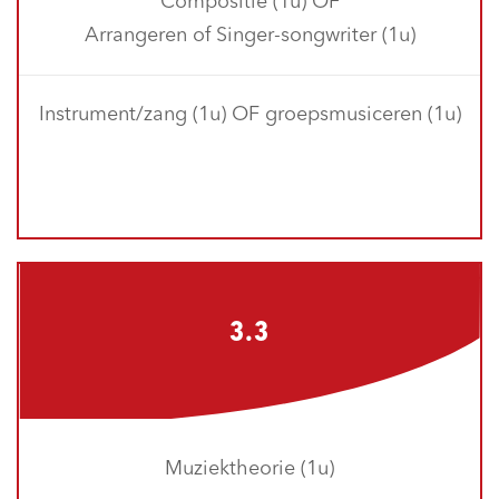
Compositie (1u) OF
Arrangeren of Singer-songwriter (1u)
Instrument/zang (1u) OF groepsmusiceren (1u)
3.3
Muziektheorie (1u)