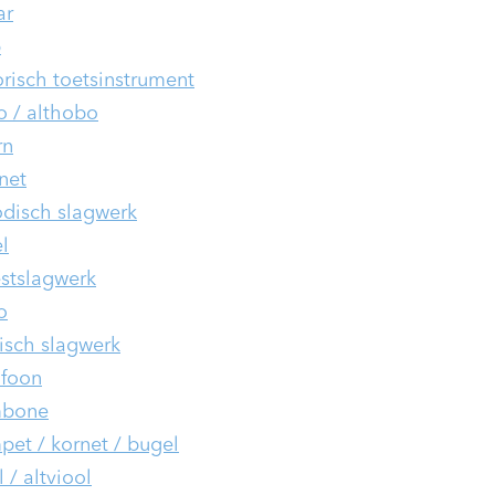
ar
p
orisch toetsinstrument
 / althobo
rn
inet
disch slagwerk
l
stslagwerk
o
isch slagwerk
foon
mbone
pet / kornet / bugel
 / altviool