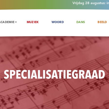
Vrijdag 28 augustus: i
ACADEMIE
MUZIEK
WOORD
DANS
BEELD
SPECIALISATIEGRAAD