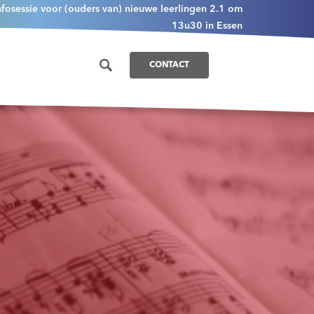
nfosessie voor (ouders van) nieuwe leerlingen 2.1 om
13u30 in Essen
CONTACT