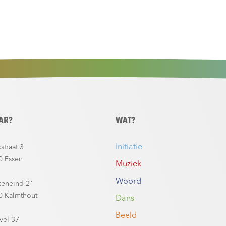
AR?
WAT?
Initiatie
straat 3
0 Essen
Muziek
Woord
keneind 21
0 Kalmthout
Dans
Beeld
vel 37