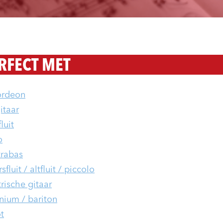
RFECT MET
ordeon
itaar
luit
o
rabas
fluit / altfluit / piccolo
trische gitaar
nium / bariton
t