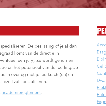
PE
Acc
 specialiseren. De beslissing of je al dan
Basg
iegraad komt van de directie in
Blokf
ventueel een jury). Ze wordt genomen
Cell
ie en het potentieel van de leerling. Je
Cont
ar. In overleg met je leerkracht(en) en
Dwars
 jezelf zal specialiseren.
Elek
t
academiereglement
.
Eufo
Fago