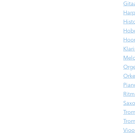
Gita
Har
Hist
Hobo
Hoo
Klar
Melo
Orge
Orke
Pian
Ritm
Saxo
Tro
Trom
Viool