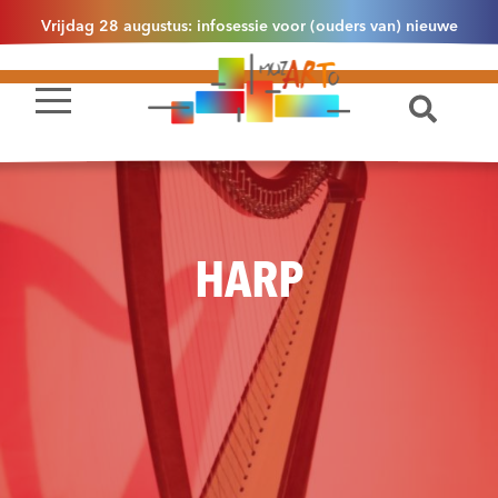
Vrijdag 28 augustus: infosessie voor (ouders van) nieuwe
leerlingen 2.1 om 13u30 in Essen
HARP