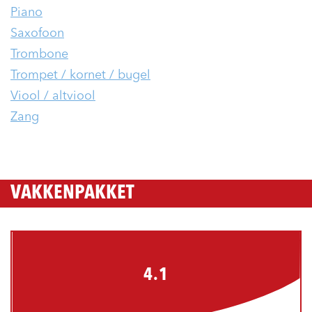
Piano
Saxofoon
Trombone
Trompet / kornet / bugel
Viool / altviool
Zang
VAKKENPAKKET
4.1