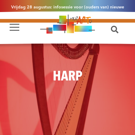
Vrijdag 28 augustus: infosessie voor (ouders van) nieuwe
leerlingen 2.1 om 13u30 in Essen
HARP