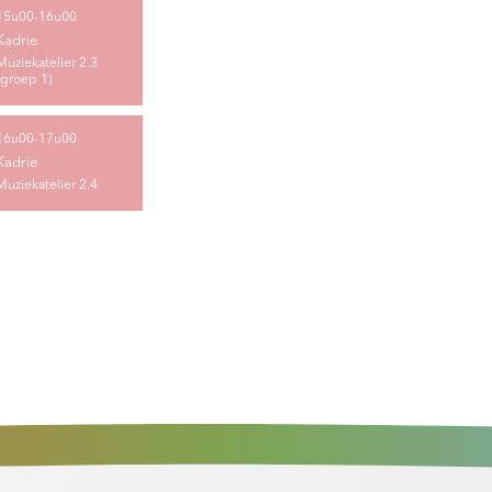
15u00-16u00
Kadrie
Muziekatelier 2.3
(groep 1)
16u00-17u00
Kadrie
Muziekatelier 2.4