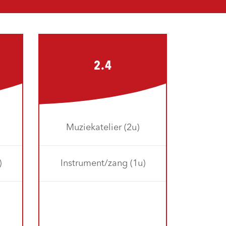
2.4
Muziekatelier (2u)
)
Instrument/zang (1u)