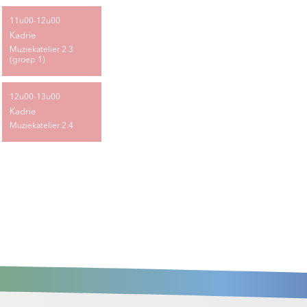
11u00-12u00
Kadrie
Muziekatelier 2.3
(groep 1)
12u00-13u00
Kadrie
Muziekatelier 2.4