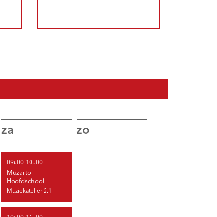
za
zo
09u00-10u00
Muzarto
Hoofdschool
Muziekatelier 2.1