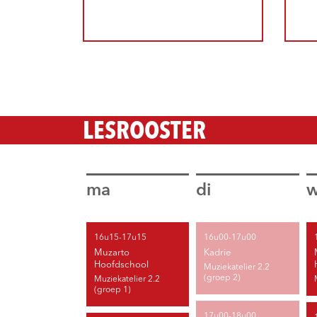
LESROOSTER
ma
di
16u15-17u15
16u00-17u00
Muzarto
Kadrie
Hoofdschool
Muziekatelier 2.2
(groep 2)
Muziekatelier 2.2
(groep 1)
17u00-18u00