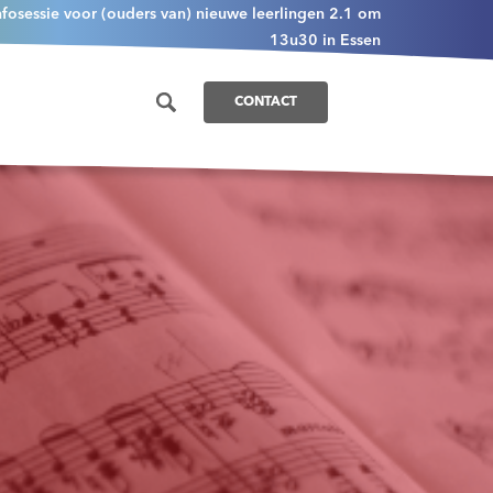
nfosessie voor (ouders van) nieuwe leerlingen 2.1 om
13u30 in Essen
CONTACT