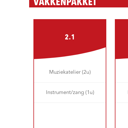
VAKKENPAKKET
2.1
Muziekatelier (2u)
Instrument/zang (1u)