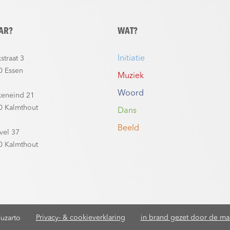
AR?
WAT?
Initiatie
straat 3
0 Essen
Muziek
Woord
keneind 21
0 Kalmthout
Dans
Beeld
vel 37
0 Kalmthout
Privacy- & cookieverklaring
in brand gezet door de maa
uzarto