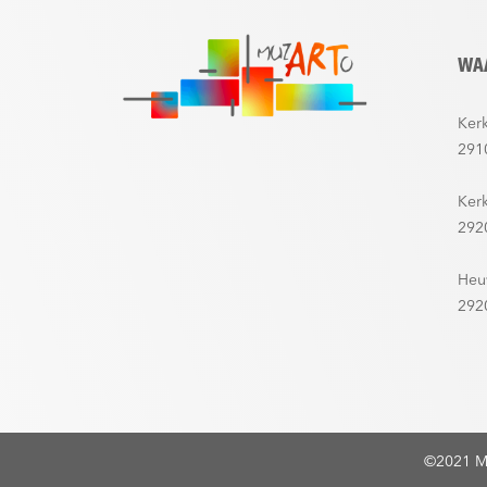
WA
Kerk
291
Ker
292
Heu
292
©2021 M