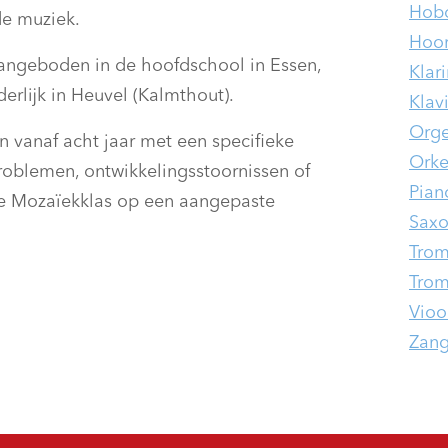
Hobo
de muziek.
Hoo
angeboden in de hoofdschool in Essen,
Klar
erlijk in Heuvel (Kalmthout).
Klav
Orge
n vanaf acht jaar met een specifieke
Orke
roblemen, ontwikkelingsstoornissen of
Pian
de Mozaïekklas op een aangepaste
Saxo
Tro
Trom
Viool
Zan