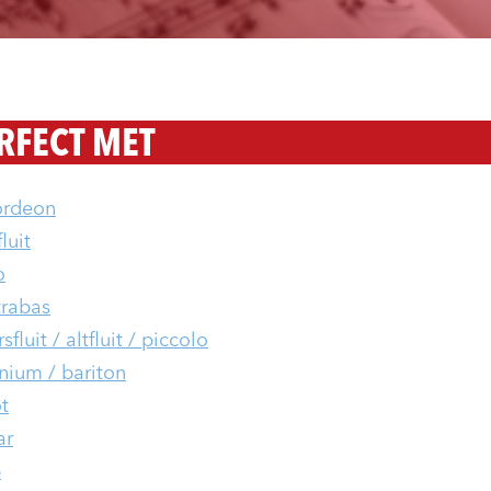
RFECT MET
ordeon
luit
o
rabas
fluit / altfluit / piccolo
nium / bariton
t
ar
p