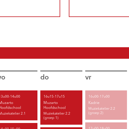
wo
do
vr
13u00-14u00
16u15-17u15
16u00-17u00
Muzarto
Muzarto
Kadrie
Hoofdschool
Hoofdschool
Muziekatelier 2.2
(groep 2)
Muziekatelier 2.1
Muziekatelier 2.2
(groep 1)
17u00-18u00