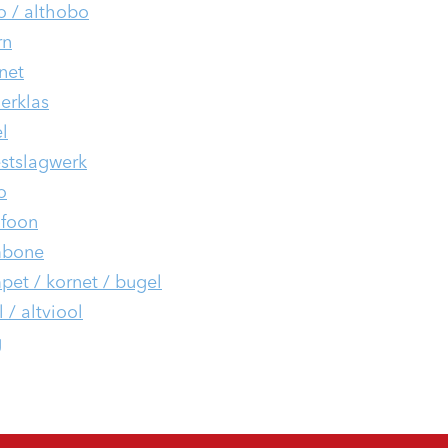
 / althobo
rn
inet
ierklas
l
stslagwerk
o
foon
mbone
pet / kornet / bugel
 / altviool
g