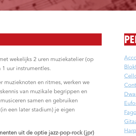
PE
Acc
 met wekelijks 2 uren muziekatelier (op
Blokf
 1 uur instrumentles.
Cell
er muzieknoten en ritmes, werken we
Cont
skennis van muzikale begrippen en
Dwars
e musiceren samen en gebruiken
Eufo
(in een later stadium) je eigen
Fago
Gita
Har
menten uit de optie jazz-pop-rock (jpr)