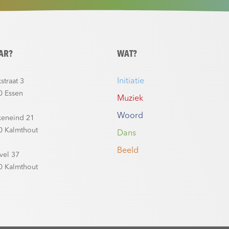
AR?
WAT?
Initiatie
straat 3
0 Essen
Muziek
Woord
keneind 21
0 Kalmthout
Dans
Beeld
vel 37
0 Kalmthout