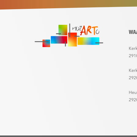
WA
Kerk
291
Ker
292
Heu
292