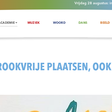
Vrijdag 28 augustus: i
ACADEMIE
MUZIEK
WOORD
DANS
BEELD
ROOKVRIJE PLAATSEN, OOK