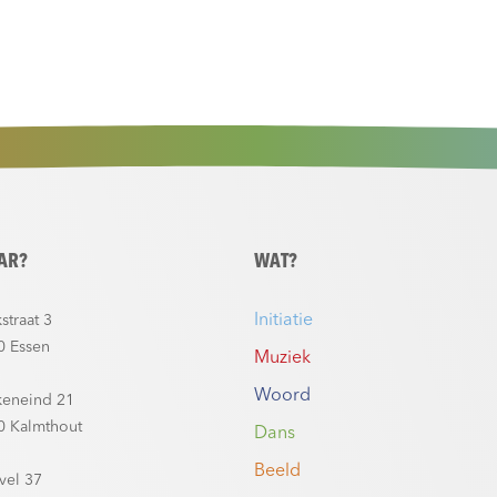
AR?
WAT?
Initiatie
straat 3
0 Essen
Muziek
Woord
keneind 21
0 Kalmthout
Dans
Beeld
vel 37