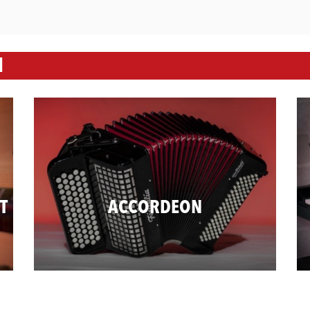
N
T
ACCORDEON