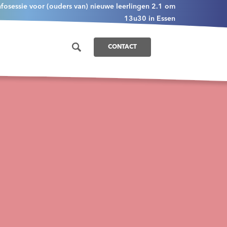
nfosessie voor (ouders van) nieuwe leerlingen 2.1 om
13u30 in Essen
CONTACT