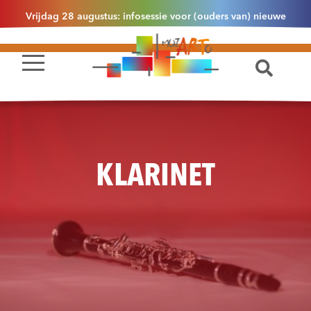
Vrijdag 28 augustus: infosessie voor (ouders van) nieuwe
leerlingen 2.1 om 13u30 in Essen
KLARINET