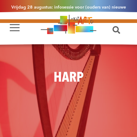
Vrijdag 28 augustus: infosessie voor (ouders van) nieuwe
leerlingen 2.1 om 13u30 in Essen
HARP