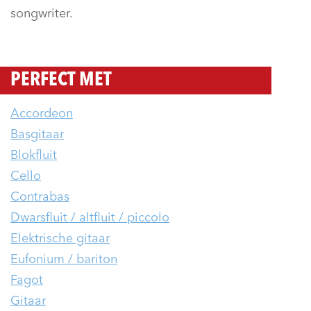
songwriter.
PERFECT MET
Accordeon
Basgitaar
Blokfluit
Cello
Contrabas
Dwarsfluit / altfluit / piccolo
Elektrische gitaar
Eufonium / bariton
Fagot
Gitaar