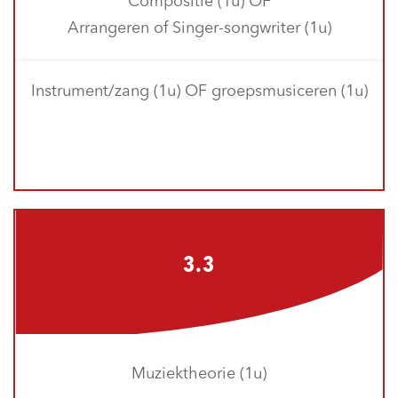
Compositie (1u) OF
Arrangeren of Singer-songwriter (1u)
Instrument/zang (1u) OF groepsmusiceren (1u)
3.3
Muziektheorie (1u)