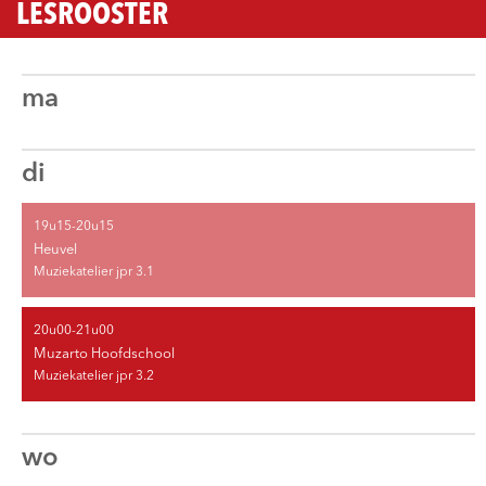
LESROOSTER
ma
di
19u15-20u15
Heuvel
Muziekatelier jpr 3.1
20u00-21u00
Muzarto Hoofdschool
Muziekatelier jpr 3.2
wo