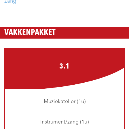
Zang
VAKKENPAKKET
3.1
Muziekatelier (1u)
Instrument/zang (1u)