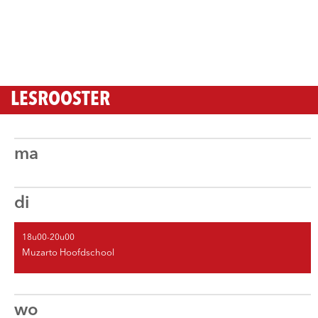
LESROOSTER
ma
di
18u00-20u00
Muzarto Hoofdschool
wo