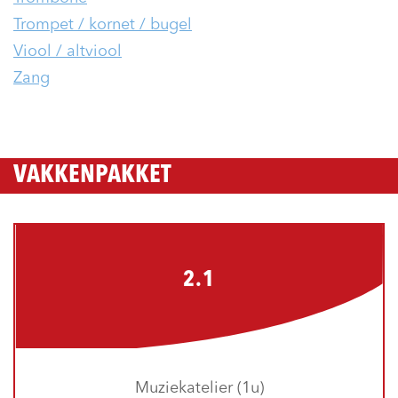
Trompet / kornet / bugel
Viool / altviool
Zang
VAKKENPAKKET
2.1
Muziekatelier (1u)