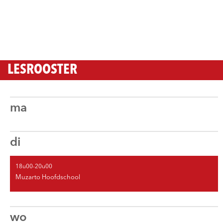
LESROOSTER
ma
di
18u00-20u00
Muzarto Hoofdschool
wo