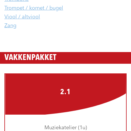
Trompet / kornet / bugel
Viool / altviool
Zang
VAKKENPAKKET
2.1
Muziekatelier (1u)