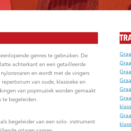
TR
Graa
uiteenlopende genres te gebruiken. De
Graa
latte achterkant en een getailleerde
Graa
s nylonsnaren en wordt met de vingers
Graa
d repertorium van oude, klassieke en
Graa
rkingen van popmuziek worden gemaakt
Graa
s te begeleiden.
klas
Graa
, als begeleider van een solo- instrument
klas
hillende gitaren samen.