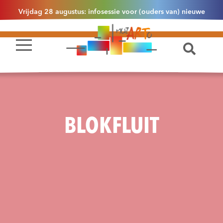
Vrijdag 28 augustus: infosessie voor (ouders van) nieuwe
leerlingen 2.1 om 13u30 in Essen
BLOKFLUIT