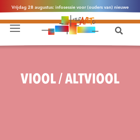
Vrijdag 28 augustus: infosessie voor (ouders van) nieuwe
leerlingen 2.1 om 13u30 in Essen
VIOOL / ALTVIOOL