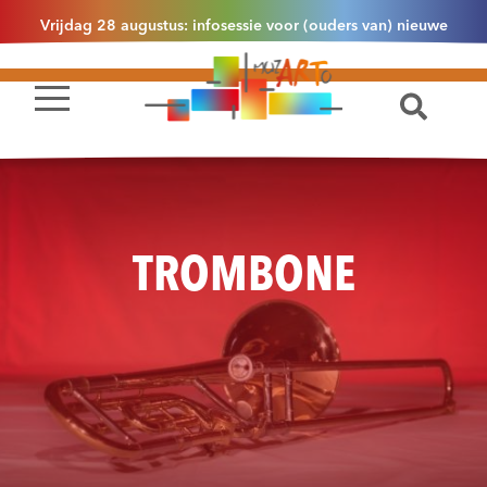
Vrijdag 28 augustus: infosessie voor (ouders van) nieuwe
leerlingen 2.1 om 13u30 in Essen
TROMBONE