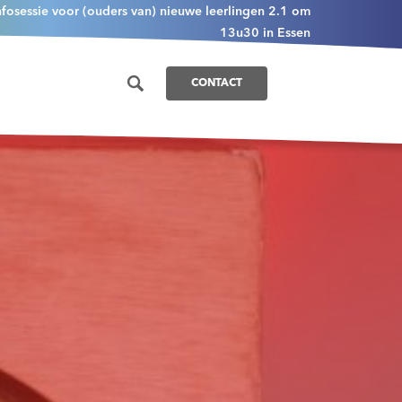
nfosessie voor (ouders van) nieuwe leerlingen 2.1 om
13u30 in Essen
CONTACT