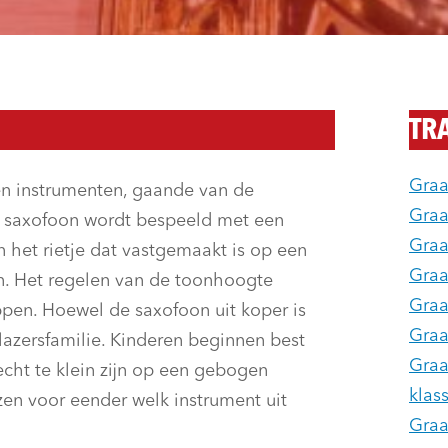
TR
Graa
en instrumenten, gaande van de
Graa
e saxofoon wordt bespeeld met een
Graa
 het rietje dat vastgemaakt is op een
Graa
on. Het regelen van de toonhoogte
Graa
ppen. Hoewel de saxofoon uit koper is
Graa
azersfamilie. Kinderen beginnen best
Graa
cht te klein zijn op een gebogen
klas
zen voor eender welk instrument uit
Graa