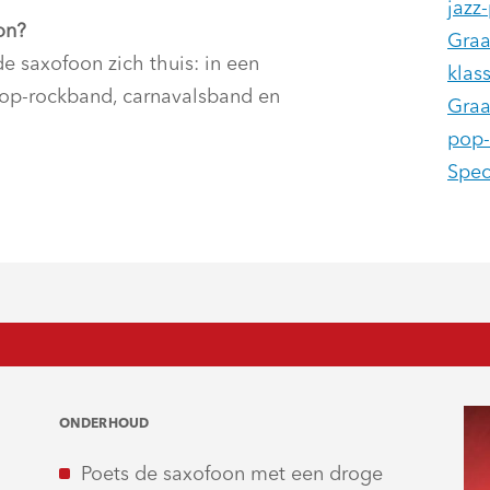
jazz
on?
Graa
e saxofoon zich thuis: in een
klas
-pop-rockband, carnavalsband en
Graa
pop-
Spec
ONDERHOUD
Poets de saxofoon met een droge