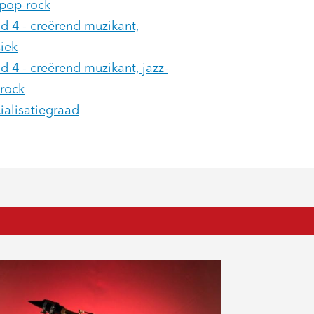
-pop-rock
d 4 - creërend muzikant,
siek
d 4 - creërend muzikant, jazz-
rock
ialisatiegraad