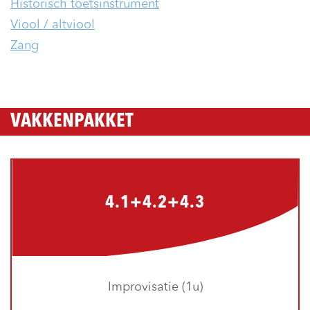
Historisch toetsinstrument
Viool / altviool
Zang
VAKKENPAKKET
4.1+4.2+4.3
Improvisatie (1u)