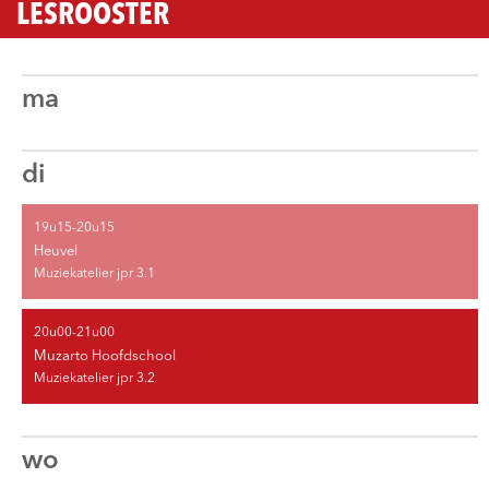
LESROOSTER
ma
di
19u15-20u15
Heuvel
Muziekatelier jpr 3.1
20u00-21u00
Muzarto Hoofdschool
Muziekatelier jpr 3.2
wo