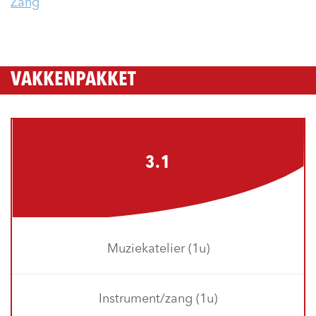
Zang
VAKKENPAKKET
3.1
Muziekatelier (1u)
Instrument/zang (1u)