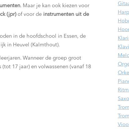
Gita
rumenten
. Maar je kan ook kiezen voor
Har
k (jpr)
of voor de
instrumenten uit de
Hobo
Hoo
oden in de hoofdschool in Essen, de
Klar
ijk in Heuvel (Kalmthout).
Klav
Melo
leerjaren. Wanneer de groep groot
Orge
s (tot 17 jaar) en volwassenen (vanaf 18
Orke
Pian
Ritm
Saxo
Tro
Trom
Viool