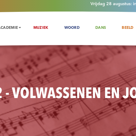
Vrijdag 28 augustus: i
ACADEMIE
MUZIEK
WOORD
DANS
BEELD
 - VOLWASSENEN EN 