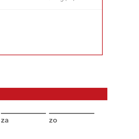
za
zo