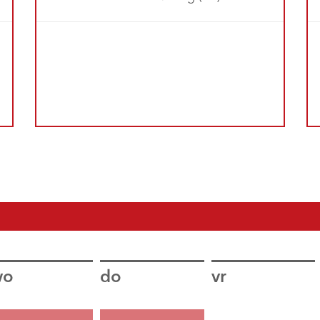
wo
do
vr