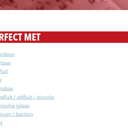
RFECT MET
ordeon
itaar
luit
o
rabas
fluit / altfluit / piccolo
trische gitaar
nium / bariton
t