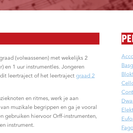
PE
Acc
e graad (volwassenen) met wekelijks 2
Basg
r) en 1 uur instrumentles. Jongeren
Blokf
it leertraject of het leertraject
graad 2
Cell
Cont
uzieknoten en ritmes, werk je aan
Dwars
 van muzikale begrippen en ga je vooral
Elek
n gebruiken hiervoor Orff-instrumenten,
Eufo
gen instrument.
Fago