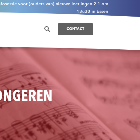
nfosessie voor (ouders van) nieuwe leerlingen 2.1 om
13u30 in Essen
CONTACT
JONGEREN