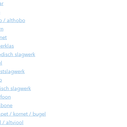
ar
p
 / althobo
rn
inet
ierklas
disch slagwerk
l
stslagwerk
o
isch slagwerk
foon
mbone
pet / kornet / bugel
 / altviool