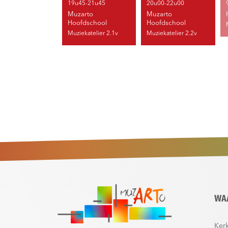
19u45-21u45
20u00-22u00
Muzarto
Muzarto
Hoofdschool
Hoofdschool
Muziekatelier 2.1v
Muziekatelier 2.2v
WA
Kerk