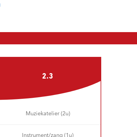
g
2.3
Muziekatelier (2u)
Instrument/zang (1u)