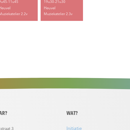
9u45-11u45
19u30-21u30
Heuvel
Heuvel
Muziekatelier 2.2v
Muziekatelier 2.3v
AR?
WAT?
Initiatie
straat 3