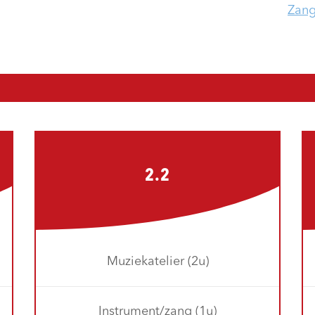
Zan
2.2
Muziekatelier (2u)
Instrument/zang (1u)