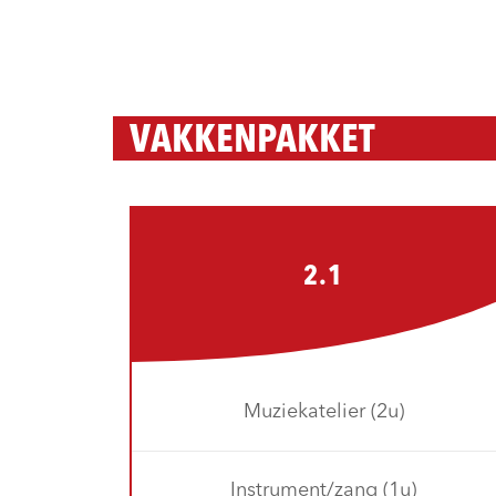
VAKKENPAKKET
2.1
Muziekatelier (2u)
Instrument/zang (1u)