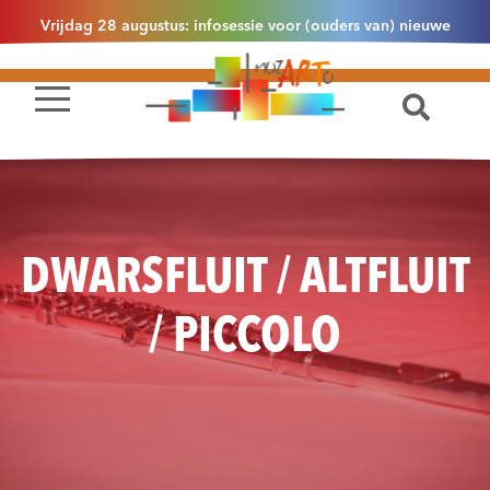
Vrijdag 28 augustus: infosessie voor (ouders van) nieuwe
leerlingen 2.1 om 13u30 in Essen
DWARSFLUIT / ALTFLUIT
/ PICCOLO