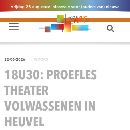
Vrijdag 28 augustus: infosessie voor (ouders van) nieuwe
leerlingen 2.1 om 13u30 in Essen
22-06-2026
WOORD
18U30: PROEFLES
THEATER
VOLWASSENEN IN
HEUVEL