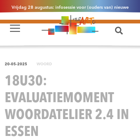
Vrijdag 28 augustus: infosessie voor (ouders van) nieuwe
leerlingen 2.1 om 13u30 in Essen
20-05-2025
WOORD
18U30:
EVALUATIEMOMENT
WOORDATELIER 2.4 IN
ESSEN