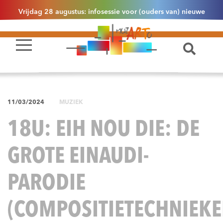
Vrijdag 28 augustus: infosessie voor (ouders van) nieuwe
leerlingen 2.1 om 13u30 in Essen
11/03/2024
MUZIEK
18U: EIH NOU DIE: DE
GROTE EINAUDI-
PARODIE
(COMPOSITIETECHNIEKE