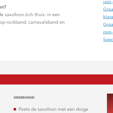
jazz
on?
Graa
e saxofoon zich thuis: in een
klas
-pop-rockband, carnavalsband en
Graa
pop-
Spec
ONDERHOUD
Poets de saxofoon met een droge