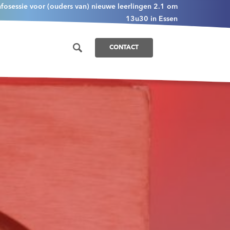
nfosessie voor (ouders van) nieuwe leerlingen 2.1 om
13u30 in Essen
CONTACT