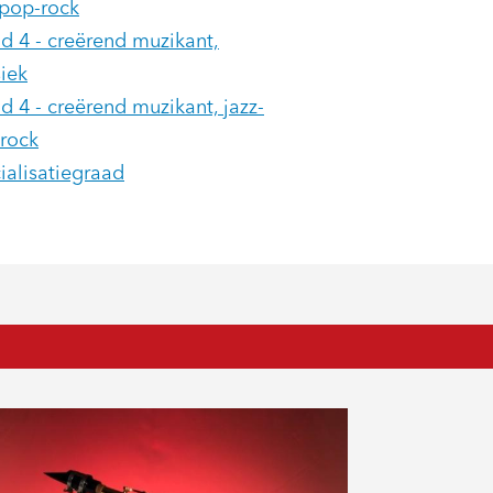
-pop-rock
d 4 - creërend muzikant,
siek
d 4 - creërend muzikant, jazz-
rock
ialisatiegraad