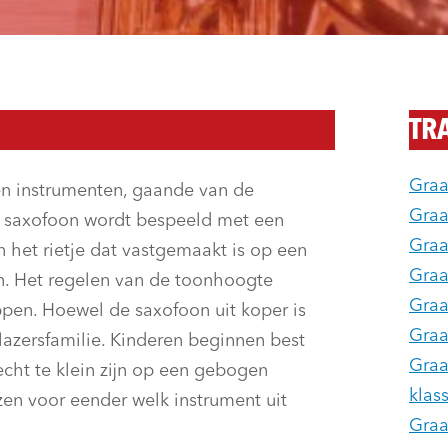
TR
Graa
en instrumenten, gaande van de
Graa
e saxofoon wordt bespeeld met een
Graa
 het rietje dat vastgemaakt is op een
Graa
on. Het regelen van de toonhoogte
Graa
ppen. Hoewel de saxofoon uit koper is
Graa
azersfamilie. Kinderen beginnen best
Graa
cht te klein zijn op een gebogen
klas
zen voor eender welk instrument uit
Graa