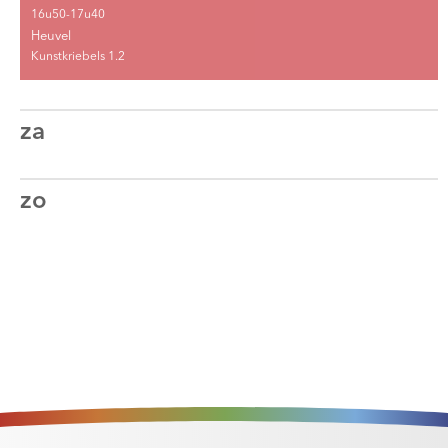
16u50-17u40
Heuvel
Kunstkriebels 1.2
za
zo